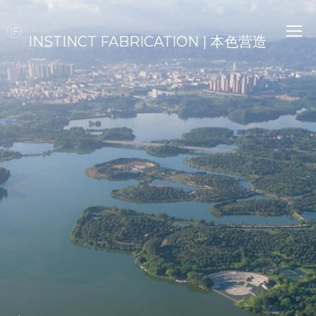
INSTINCT FABRICATION | 本色营造