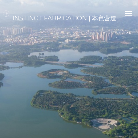
INSTINCT FABRICATION | 本色营造