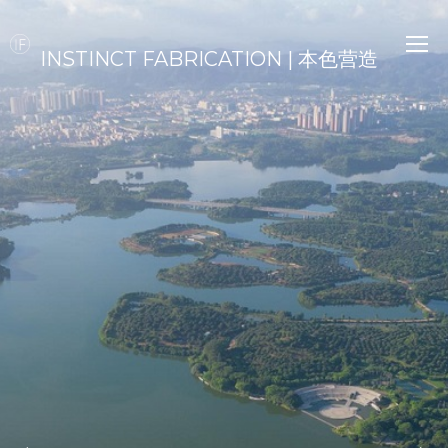
INSTINCT FABRICATION | 本色营造