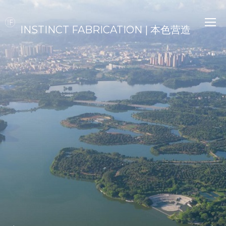
INSTINCT FABRICATION | 本色营造