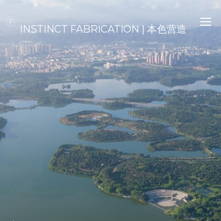
INSTINCT FABRICATION | 本色营造