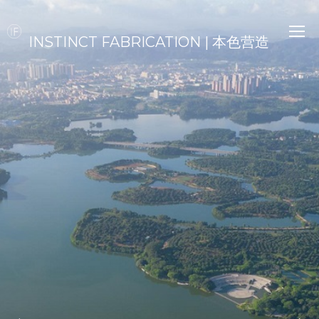
INSTINCT FABRICATION | 本色营造