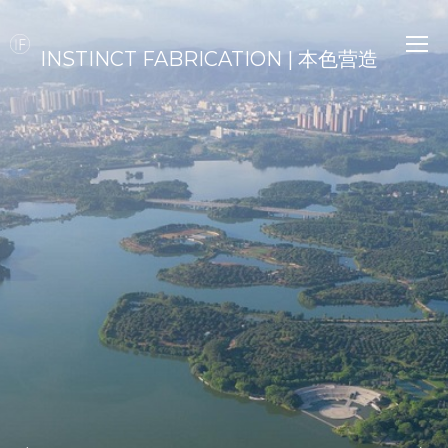
INSTINCT FABRICATION | 本色营造