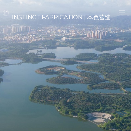
INSTINCT FABRICATION | 本色营造