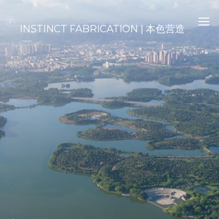
INSTINCT FABRICATION | 本色营造