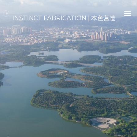
INSTINCT FABRICATION | 本色营造