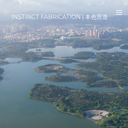
INSTINCT FABRICATION | 本色营造