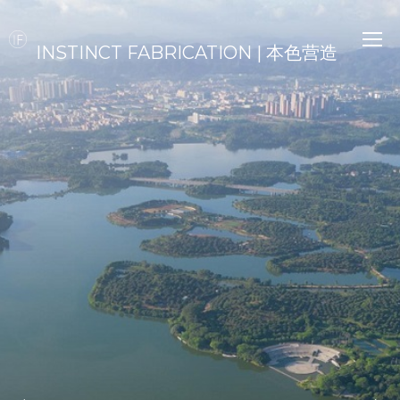
INSTINCT FABRICATION | 本色营造