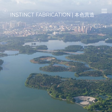
INSTINCT FABRICATION | 本色营造