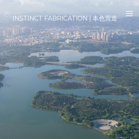
INSTINCT FABRICATION | 本色营造