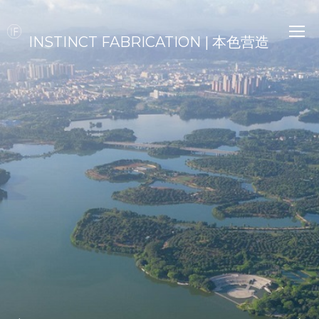
INSTINCT FABRICATION | 本色营造