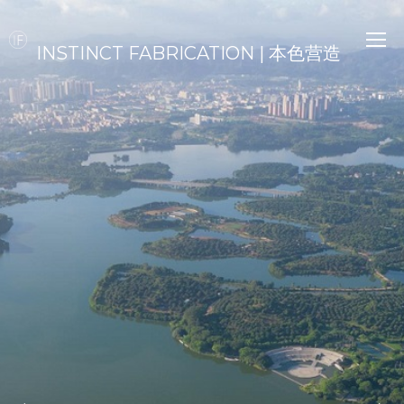
INSTINCT FABRICATION | 本色营造