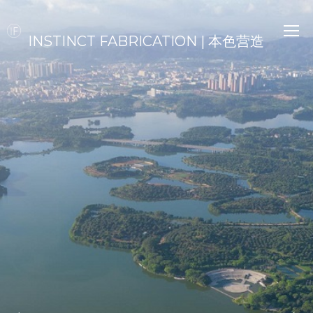
INSTINCT FABRICATION | 本色营造