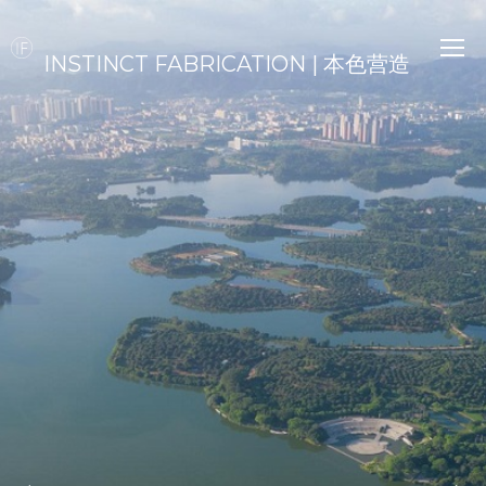
INSTINCT FABRICATION | 本色营造