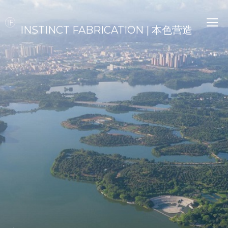
INSTINCT FABRICATION | 本色营造