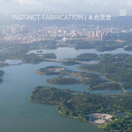
INSTINCT FABRICATION | 本色营造