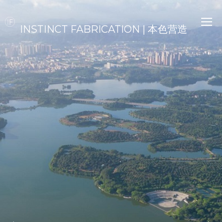
INSTINCT FABRICATION | 本色营造