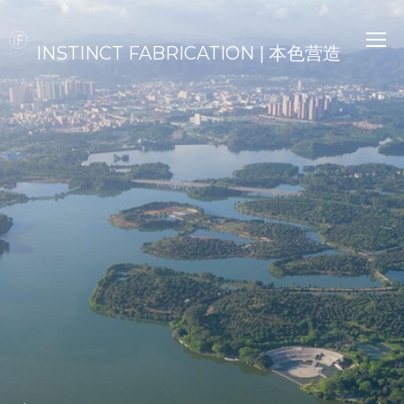
INSTINCT FABRICATION | 本色营造