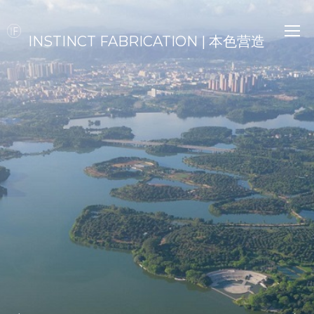
INSTINCT FABRICATION | 本色营造