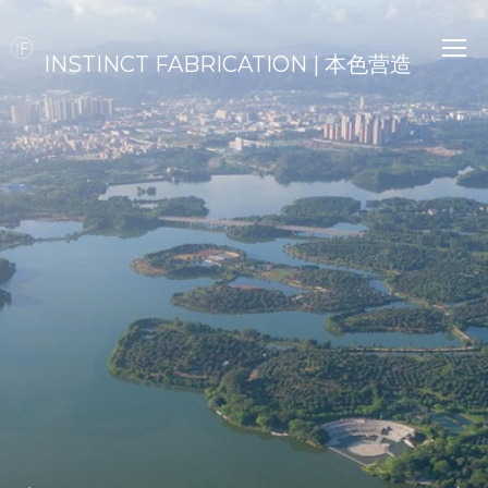
INSTINCT FABRICATION | 本色营造