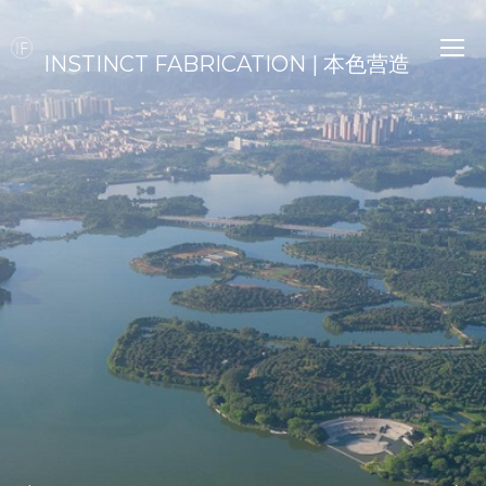
INSTINCT FABRICATION | 本色营造