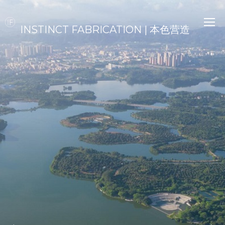
INSTINCT FABRICATION | 本色营造