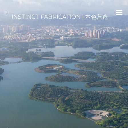
INSTINCT FABRICATION | 本色营造