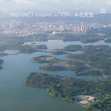
INSTINCT FABRICATION | 本色营造