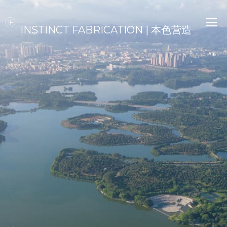
INSTINCT FABRICATION | 本色营造