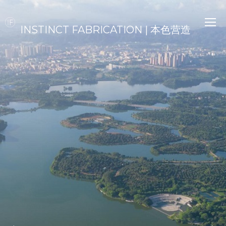
INSTINCT FABRICATION | 本色营造