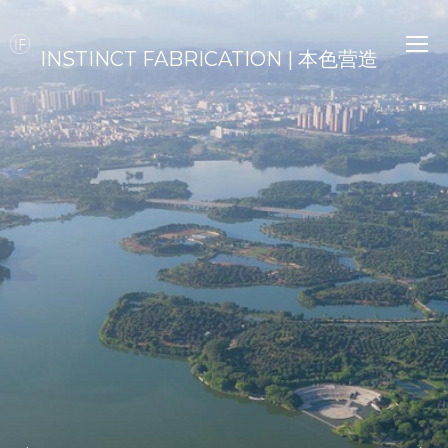
INSTINCT FABRICATION | 本色营造