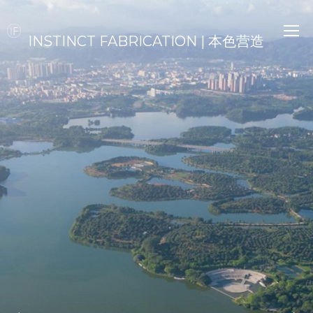
INSTINCT FABRICATION | 本色营造